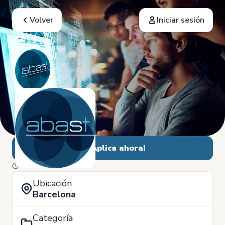
Volver
Iniciar sesión
¡Aplica ahora!
27 de Abril
Ubicación
Barcelona
Categoría